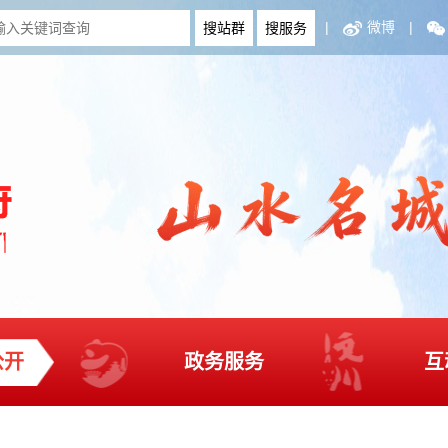
|
微博
|
公开
政务服务
互