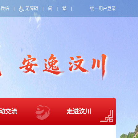
微信
|
无障碍
|
简
|
繁
|
统一用户登录
动交流
走进汶川