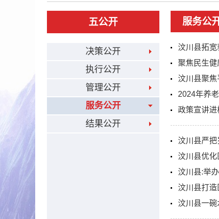
服务公
五公开
汶川县拓宽
决策公开
聚焦民生健康
执行公开
汶川县聚焦
管理公开
2024年
服务公开
政策宣讲进
结果公开
汶川县严把
汶川县优化
汶川县:举
汶川县打造医
汶川县一碗