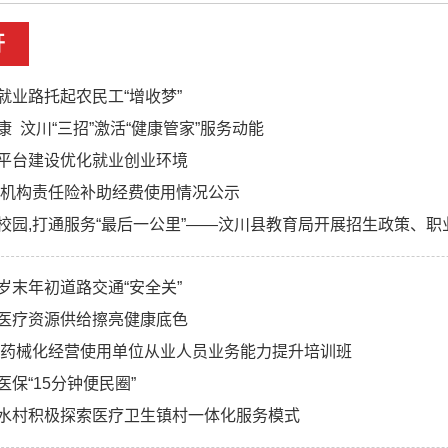
开
就业路托起农民工“增收梦”
 汶川“三招”激活“健康管家”服务动能
平台建设优化就业创业环境
养老机构责任险补助经费使用情况公示
校园,打通服务“最后一公里”——汶川县教育局开展招生政策、
岁末年初道路交通“安全关”
医疗资源供给擦亮健康底色
办药械化经营使用单位从业人员业务能力提升培训班
保“15分钟便民圈”
水村积极探索医疗卫生镇村一体化服务模式