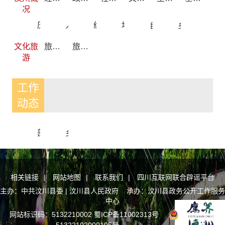
况
历史沿革
人口民族
统计公报
地理环境
自然资源
乡镇（街道）简介
文化旅
旅游资讯
旅游景点
游
工作
动态
部门动态
乡镇动态
相关链接
|
网站地图
|
联系我们
|
四川互联网联合辟谣平台
主办：中共汶川县委 | 汶川县人民政府 承办：汶川县政务公开工作服务
中心
网站标识码：5132210002
蜀ICP备11002313号
川公网安备
51322102000105号