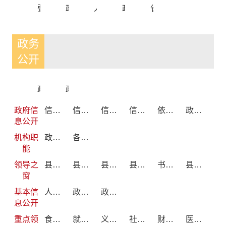
要闻转载
政府常务会议
人大建议
政协提案
省政府信息
政务
公开
政府文件
政府工作报告
政府信
信息公开制度
信息公开指南
信息公开年报
信息公开目录
依申请公开
政府信息主动公开基本目录
息公开
机构职
政府部门
各乡镇
能
领导之
县委领导
县人大领导
县政府领导
县政协领导
书记主要活动
县长主要活动
窗
基本信
人事招考
政策解读
政府网站年度报表
息公开
重点领
食品药品监管
就业领域
义务教育
社会救助
财政预决算
医疗卫生