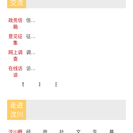
交流
政务信
信件列表
箱
意见征
征集列表
集
网上调
调查列表
查
在线访
访谈列表
谈
智能问答
建议提案办理
回应关切
走进
汶川
汶川概
经济发展情况
政治建设情况
社会发展情况
文化发展情况
生态文明建设情况
基础设施发展情况