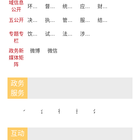
域信息
环境保护
督查审计
统计信息
应急管理
财政信息
公开
五公开
决策公开
执行公开
管理公开
服务公开
结果公开
专题专
饮用水水源地环境保护专项行动
试点领域基层政务公开标准目录编制
法治政府建设
涉企行政检查公示专栏
栏
政务新
微博
微信
媒体矩
阵
政务
服务
个人服务
企业服务
行政权力清单
责任清单
公共服务事项清单
互动