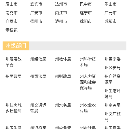
眉山市
宜宾市
达州市
巴中市
乐山市
南充市
广安市
内江市
遂宁市
广元市
自贡市
德阳市
泸州市
绵阳市
成都市
攀枝花
州级部门
州发展改
州经信局
州教体局
州科学技
州民宗委
革委
术局
州公安局
州民政局
州司法局
州财政局
州人力资
州自然资
源和社会
源局
保障局
州生态环
境局
州住房城
州交通运
州水务局
州农业农
州商务局
乡建设局
输局
村局
州文广旅
局
州卫生健
州退役军
州应急管
州审计局
州国资委