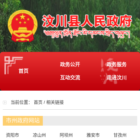
政务公开
政务服务
首页
互动交流
走进汶川
当前位置：
首页
/
相关链接
市州政府网站
资阳市
凉山州
阿坝州
雅安市
甘孜州