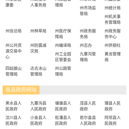
康委
人事务局
理局
州市场监
州统计局
管局
州机关事
务管理局
州信访局
州林草局
州医疗保
州政务服
州政务服
障局
务局
务中心
州公共资
州防震减
州编译局
州志办
州供销社
源交易中
灾局
州工业园
九寨沟管
黄龙管理
心
区管委会
理局
局
四姑娘山
达古冰山
州公路管
管理局
管理局
理局
各县政府网站
黑水县人
九寨沟县
壤塘县人
茂县人民
理县人民
民政府
人民政府
民政府
政府
政府
汶川县人
小金县人
松潘县人
若尔盖县
阿坝县人
民政府
民政府
民政府
人民政府
民政府