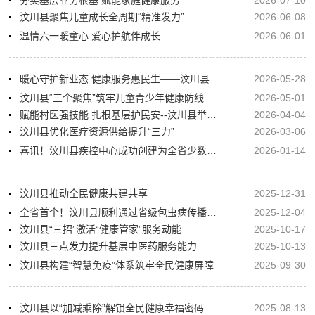
汶川县聚焦儿童成长全周期“精准发力”
2026-06-08
温情六一暖童心 爱心护航伴成长
2026-06-01
暖心守护新业态 健康服务惠民生——汶川县卫健局扎实推进新就业群体健康保障工作
2026-05-28
汶川县“三个聚焦”筑牢儿童青少年健康防线
2026-05-01
赋能村医强技能 扎根基层护民安--汶川县举办乡村医生服务能力水平提升培训班
2026-04-04
汶川县优化医疗资源供给提升“三力”
2026-03-06
喜讯！汶川县疾控中心成功创建为全省少数民族地区首家县级“三级乙等”疾控机构
2026-01-14
汶川县推动全民健康共建共享
2025-12-31
全省首个！汶川县顺利通过省级包虫病传播阻断现场审核
2025-12-04
汶川县“三招”激活“健康管家”服务动能
2025-10-17
汶川县三点发力提升基层中医药服务能力
2025-10-13
汶川县构建“智慧免疫”体系筑牢全民健康屏障
2025-09-30
汶川县以“加减乘除”解锁全民健康幸福密码
2025-08-13