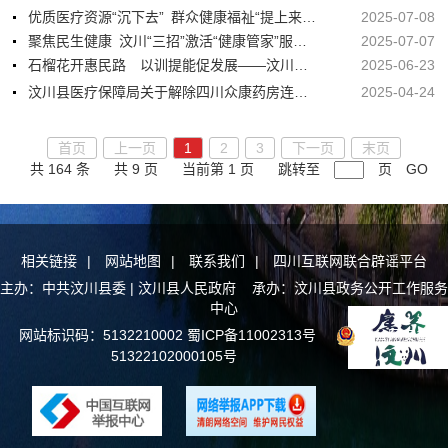
优质医疗资源“沉下去” 群众健康福祉“提上来”——汶川县紧密型县域医共体建设让群众看病更便捷
2025-07-08
聚焦民生健康 汶川“三招”激活“健康管家”服务动能
2025-07-07
石榴花开惠民路 以训提能促发展——汶川县计生业务与家庭健康指导能力提升培训会
2025-06-23
汶川县医疗保障局关于解除四川众康药房连锁有限公司汶川绵虒店等6家医药机构医保服务协议的公告
2025-04-24
首页
上一页
1
2
3
下一页
末页
共 164 条
共 9 页
当前第 1 页
跳转至
页
GO
相关链接
|
网站地图
|
联系我们
|
四川互联网联合辟谣平台
主办：中共汶川县委 | 汶川县人民政府 承办：汶川县政务公开工作服务
中心
网站标识码：5132210002
蜀ICP备11002313号
川公网安备
51322102000105号