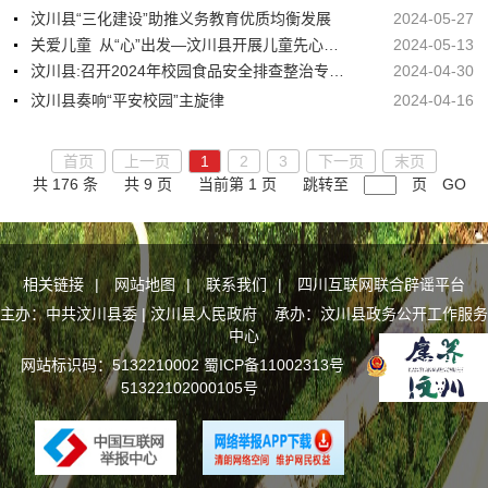
汶川县“三化建设”助推义务教育优质均衡发展
2024-05-27
关爱儿童 从“心”出发—汶川县开展儿童先心病免费筛查活动
2024-05-13
汶川县:召开2024年校园食品安全排查整治专项行动工作推进会
2024-04-30
汶川县奏响“平安校园”主旋律
2024-04-16
首页
上一页
1
2
3
下一页
末页
共 176 条
共 9 页
当前第 1 页
跳转至
页
GO
相关链接
|
网站地图
|
联系我们
|
四川互联网联合辟谣平台
主办：中共汶川县委 | 汶川县人民政府 承办：汶川县政务公开工作服务
中心
网站标识码：5132210002
蜀ICP备11002313号
川公网安备
51322102000105号