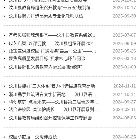
汶川县教育局组织召开教育“十五五”规划编制工作座谈会
2025-10-17
汶川县聚力打造高素质专业化教师队伍
2025-09-30
严考风强师魂筑根基——汶川县教育系统2025年第二轮师德师风理论水平测试
2025-07-07
以艺启智 以评促教——汶川县组织开展2025年幼儿园艺术领域优质课展评活动
2025-06-09
政策宣讲进校园,打通服务“最后一公里”——汶川县教育局开展招生政策、职业教育政策宣讲
2025-05-26
聚焦高质量发展目标 抓准核心环节问诊——汶川县召开中小学教育质量监测结果分析会
2025-03-13
汶川县解锁义务教育均衡发展“新赛道”
2025-01-09
汶川县抓好“三大体系”着力打造民族教育高地
2024-11-11
浙川携手共筑语言文字新高地——汶川县语言文字骨干教师专题培训在绍兴市开班
2024-10-14
科创筑梦 点亮未来——汶川县第二届青少年机器人方程式飞机比赛暨第三届青少年科技创新大赛颁奖活动圆满结束
2024-09-27
法治进校园 普法护成长——汶川县开展系列普法进校园活动
2024-09-11
汶川县教育局组织召开控辍保学工作专题会
2024-08-06
校园防欺凌 汶暖伴成长
2024-06-25