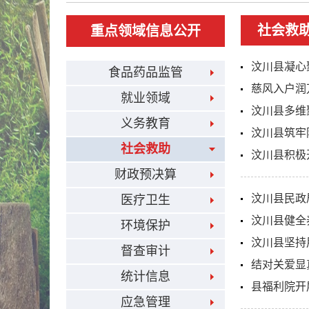
社会救
重点领域信息公开
汶川县凝心
食品药品监管
慈风入户润
就业领域
汶川县多维
义务教育
汶川县筑牢
社会救助
汶川县积极
财政预决算
汶川县民政
医疗卫生
汶川县健全
环境保护
汶川县坚持
督查审计
结对关爱显
统计信息
县福利院开
应急管理