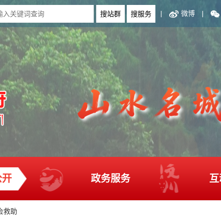
|
微博
|
公开
政务服务
互
会救助