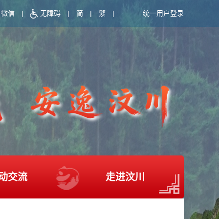
微信
|
无障碍
|
简
|
繁
|
统一用户登录
动交流
走进汶川