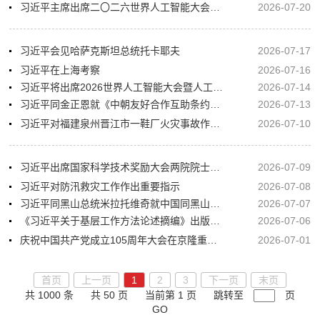
习近平主席出席二〇二六世界人工智能大会暨人工智能全球治理高级别会议系列活动纪实
2026-07-20
习近平会见哈萨克斯坦总统托卡耶夫
2026-07-17
习近平在上海考察
2026-07-16
习近平将出席2026世界人工智能大会暨人工智能全球治理高级别会议开幕式并发表主旨讲话
2026-07-14
习近平同金正恩就《中朝友好合作互助条约》签订65周年互致贺电
2026-07-13
习近平对福建泉州晋江市一鞋厂火灾事故作出重要指示
2026-07-10
习近平出席国家科学技术奖励大会两院院士大会中国科协第十一次全国代表大会并发表重要讲话
2026-07-09
习近平对防汛救灾工作作出重要指示
2026-07-08
习近平同黑山总统米拉托维奇就中国同黑山建交20周年互致贺电
2026-07-07
《习近平关于基层工作方法论述摘编》出版发行
2026-07-06
庆祝中国共产党成立105周年大会在京隆重举行 习近平发表重要讲话
2026-07-01
首页
上一页
1
2
3
下一页
末页
共 1000 条
共 50 页
当前第 1 页
跳转至
页
GO