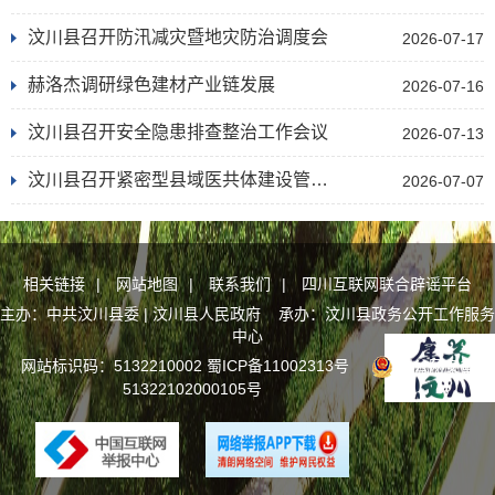
汶川县召开防汛减灾暨地灾防治调度会
2026-07-17
赫洛杰调研绿色建材产业链发展
2026-07-16
汶川县召开安全隐患排查整治工作会议
2026-07-13
汶川县召开紧密型县域医共体建设管理专项工作推进会
2026-07-07
相关链接
|
网站地图
|
联系我们
|
四川互联网联合辟谣平台
主办：中共汶川县委 | 汶川县人民政府 承办：汶川县政务公开工作服务
中心
网站标识码：5132210002
蜀ICP备11002313号
川公网安备
51322102000105号