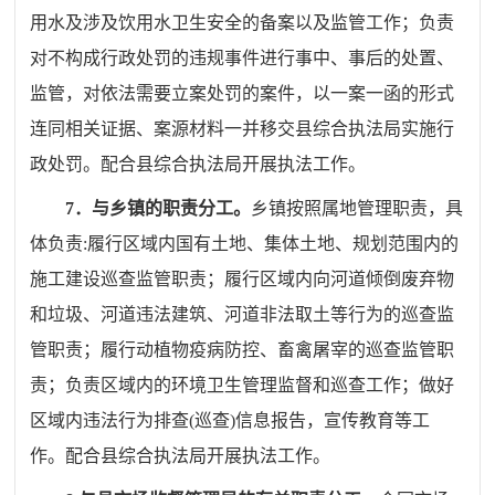
用水及涉及饮用水卫生安全的
备案以及监管工作；负责
对不构成行政处罚的违规事件进行事中、事后的处置、
监管，对依法需要立案处罚的案件，以一案一函的形式
连同相关证据、案源材料一并移交县综合执法局实施行
政处罚
。配合
县综合执法局
开展执法工作。
7
．与乡镇的职责分工。
乡镇按照属地管理职责，具
体负责
:
履行区域内国有土地、集体土地、规划范围内的
施工建设巡查监管职责；履行区域内
向河道倾倒废弃物
和垃圾、河道违法建筑、
河道非法取土等行为的巡查监
管职责；履行动植物疫病防控、畜禽屠宰的巡查监管职
责；负责区域内的环境卫生管理监督和巡查工作；做好
区域内违法行为排查
(
巡查
)
信息报告，宣传教育等工
作。
配合
县综合执法局
开展执法工作。