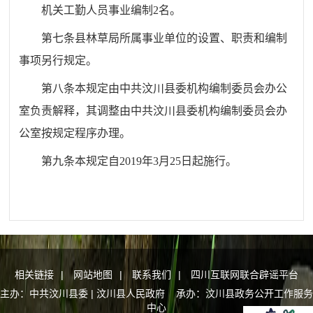
机关工勤人员事业编制
2
名。
第七条
县林草局
所属事业单位的设置、职责和编制
事项另行规定。
第八条
本规定由中共汶川县委机构编制委员会办公
室负责解释，其调整由中共汶川县委机构编制委员会办
公室按规定程序办理。
第九条
本规定自
2019
年
3
月
25
日起施行。
相关链接
|
网站地图
|
联系我们
|
四川互联网联合辟谣平台
主办：中共汶川县委 | 汶川县人民政府 承办：汶川县政务公开工作服务
中心