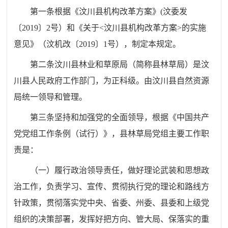
第一条
根据《汶川县机构改革方案》
(
汶委发
〔
2019
〕
2
号）和《关于
<
汶川县机构改革方案
>
的实施
意见》（汶机改〔
2019
〕
1
号），制定本规定。
第二条
汶川县林业和草原局（简称县林草局）是汶
川县人民政府工作部门，为正科级。由汶川县自然资源
局统一领导和管理。
第三条
坚持和加强党的全面领导，根据《中国共产
党党组工作条例（试行）》，县林草局党组主要工作职
责是：
（一）履行政治领导责任，做好理论武装和思想政
治工作，负责学习、宣传、贯彻执行党的理论和路线方
针政策，贯彻落实党中央、省委、州委、县委和上级党
组织的决策部署，发挥好把方向、管大局、保落实的重