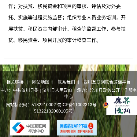
作；对扶贫、移民资金和项目的审核、评估及对外委
托、实施等过程实施监督；组织专业人员业务培训，开
展扶贫、移民资金内部审计、稽查等监督工作，参与扶
贫、移民资金、项目开展的审计稽查工作。
相关链接
|
网站地图
|
联系我们
|
四川互联网联合辟谣平台
主办：中共汶川县委 | 汶川县人民政府 承办：汶川县政务公开工作服务
中心
网站标识码：5132210002
蜀ICP备11002313号
川公网安备
51322102000105号