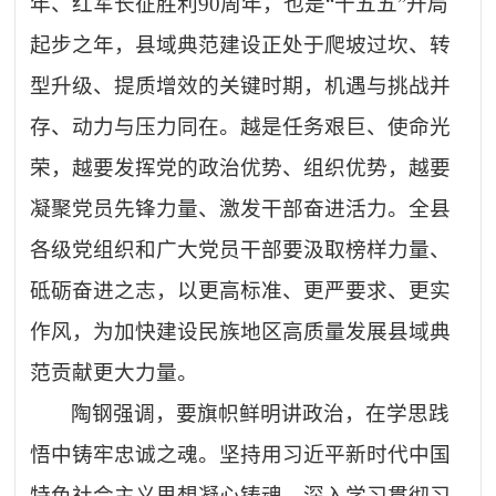
年、红军长征胜利
90
周年，也是
“
十五五
”
开局
起步之年，县域典范建设正处于爬坡过坎、转
型升级、提质增效的关键时期，机遇与挑战并
存、动力与压力同在。越是任务艰巨、使命光
荣，越要发挥党的政治优势、组织优势，越要
凝聚党员先锋力量、激发干部奋进活力。全县
各级党组织和广大党员干部要汲取榜样力量、
砥砺奋进之志，以更高标准、更严要求、更实
作风，为加快建设民族地区高质量发展县域典
范贡献更大力量。
陶钢强调，要旗帜鲜明讲政治，在学思践
悟中铸牢忠诚之魂。坚持用习近平新时代中国
特色社会主义思想凝心铸魂，深入学习贯彻习