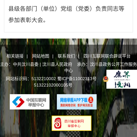
县级各部门（单位）党组（党委）负责同志等
参加表彰大会。
相关链接
|
网站地图
|
联系我们
|
四川互联网联合辟谣平台
主办：中共汶川县委 | 汶川县人民政府 承办：汶川县政务公开工作服务
中心
网站标识码：5132210002
蜀ICP备11002313号
川公网安备
51322102000105号