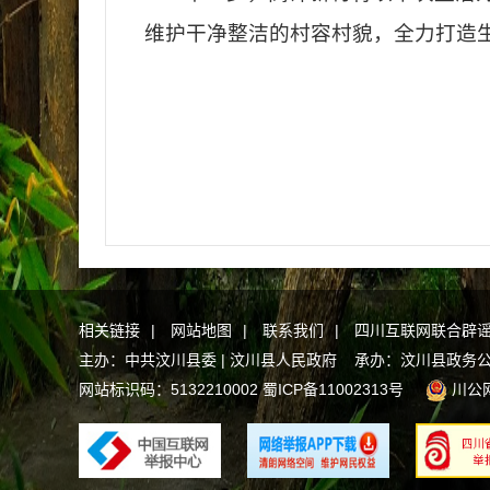
维护干净整洁的村容村貌，全力打造
相关链接
|
网站地图
|
联系我们
|
四川互联网联合辟
主办：中共汶川县委 | 汶川县人民政府 承办：汶川县政务
网站标识码：5132210002
蜀ICP备11002313号
川公网安