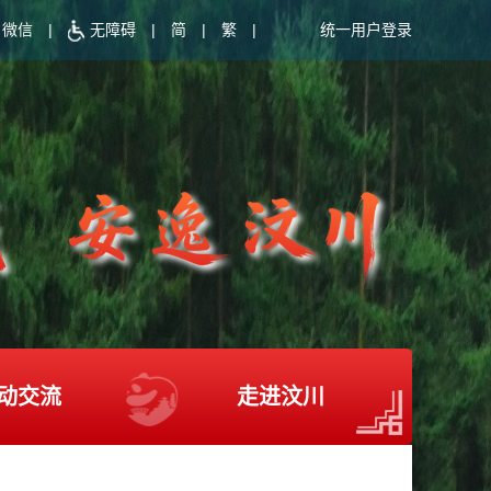
微信
|
无障碍
|
简
|
繁
|
统一用户登录
动交流
走进汶川