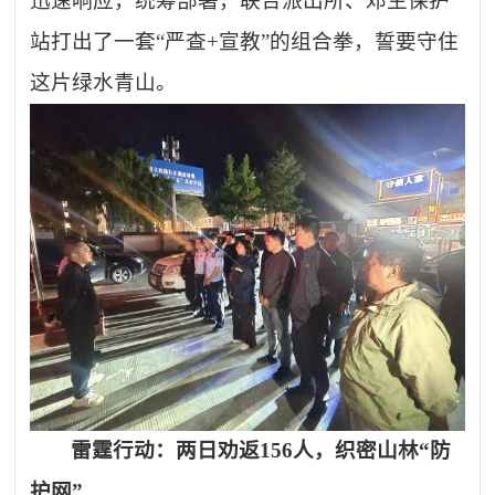
迅速响应，统筹部署，联合派出所、邓生保护
站打出了一套
“严查+宣教”的组合拳，誓要守住
这片绿水青山。
雷霆行动：两日劝返
156人，织密山林“防
护网”