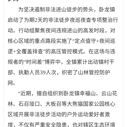
为坚决遏制非法进山徒步的势头，卧龙镇
启动了为期
2天的
非法
徒步夜巡夜查专项整治行
动。行动组聚焦夜间违规进山的高发时段，对
核心区域的重点路段实施了
“定点值守+夜间巡
逻+全覆盖排查”的高压管控模式。在这场与违
规者的“时间差”博弈中，全镇累计出动镇村干
部、执勤人员39人次，织密了山林管控防护
网。
“近期，擅自组织到卧龙镇幸福山、云山花
林、石召垭口、大板召等大熊猫国家公园核心
区域开展非法徒步活动的户外运动爱好者激
增，不仅有严重安全隐患，也对辖区生态环境