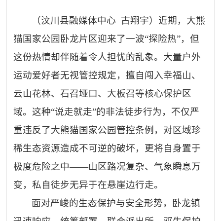
（
汶川
县融媒体中心
古翔宇）近期，大熊
猫国家公园卧龙片区迎来了一波“探险热”，但
这份热情却伴随着令人担忧的乱象。大量户外
运动爱好者无视管控规定，擅自闯入幸福山、
云山花林、石召垭口、大板召等核心保护区
域。这种“说走就走”的非法徒步行为，不仅严
重违反了大熊猫国家公园管控条例，对区域珍
稀生态资源造成不可逆的破坏，更将自身置于
极度危险之中——山区路况复杂、气象瞬息万
变，私自徒步无异于在悬崖边行走。
面对严峻的生态保护与安全形势，卧龙镇