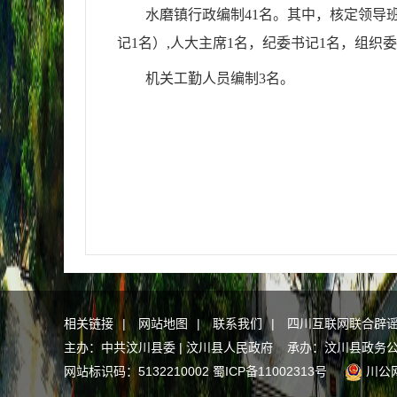
水磨镇行政编制
41
名。其中，核定领导
记
1
名）
,
人大主席
1
名，纪委书记
1
名，组织委
机关工勤人员编制
3
名。
相关链接
|
网站地图
|
联系我们
|
四川互联网联合辟
主办：中共汶川县委 | 汶川县人民政府 承办：汶川县政务
网站标识码：5132210002
蜀ICP备11002313号
川公网安