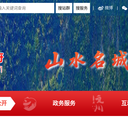
|
微博
|
公开
政务服务
互