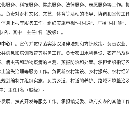
文化服务、科技服务、健康服务、法律服务、志愿服务等工
作。
设。负责对乡村文化、文艺、体育
等活动的指导、协调和宣传工
、信息上
报等服务工作。组织实施电视
“
村村通
”
、广播
“
村村响
”
、
制
2
名，其中：主任
1
名（股级）。
作中心）
。
宣传并贯彻落实涉农法律法规和方针政策。负责农业
公共信息和培训教育等服务工作。负责农田水利建设、农产品及
害、病虫害和动物疫病的监测、预报防治和处置。承担组织指导
水土流失治理等服务工作。负责新农村建设、乡村振兴、农村经
设规划编制并组织实施，负责乡道、村道的养护、路域环境整治
中：主任
1
名（股级）。
济发展、扶贫开发等服务工作。承担镇党委、政府交办的其他工