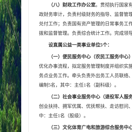
（八）财政工作办公室
。
贯彻执行国家
政财务审计，负责村级财务的指导、监督管
兑付工作；负责国有资产管理的日常事务工
拨和监督管理。负责综合统计工作。完成领
设直属公益一类事业单位
5
个：
（一）便民服务中心（农民工服务中心
优化办事流程，拟定服务管理制度并组织实
务点业务工作。牵头负责外出务工人员联络
编制
5
名，其中：主任
1
名（副科级）。
（二）社会事业服务中心（退役军人服
创业扶持、拥军优属、优抚帮扶、走访慰问
中：主任
1
名（股级）。
（三）文化体育广电和旅游综合服务中