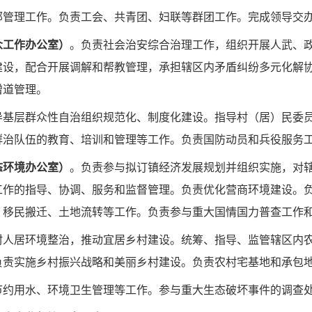
部管理工作。负责工会、共青团、妇联等群团工作。完成领导交
众工作办公室）
。
负责社会治安综合治理工作，组织开展人武、
建设，配合开展调解和帮教管理，承担辖区内矛盾纠纷多元
化解
僧道管理。
导基层群众性自治组
织规范化、制度化建设。指导村（居）民委
群治队伍的教育、培训和管理等工作。负责国防动员和兵役
服务
态环境办公室）
。
负责参与拟订镇经济发展规划并组织实施，对
工作的指导、协调、服务和监督管理。负责优化营商环境建设。
、移民搬迁、土地流转等工作。负责参与重大国情国力普查工作
村人居环境整治，推
动宜居乡村建设。统筹、指导、监管辖区内
负责实施乡村振兴战略和美丽乡村建设。负责农村宅基地和
承包
节约用水、环境卫生管理等工作。参与重大生态破坏事件的调查