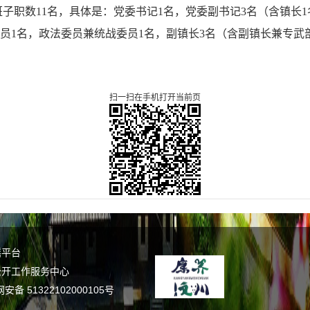
班子职数
11
名，具体是：党委书记
1
名，党委副书记
3
名（含镇长
1
员
1
名，政法委员兼统战委员
1
名，副镇长
3
名（含副镇长兼专武
扫一扫在手机打开当前页
谣平台
公开工作服务中心
备 51322102000105号