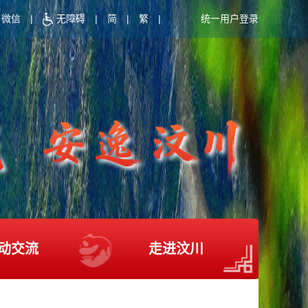
微信
|
无障碍
|
简
|
繁
|
统一用户登录
动交流
走进汶川