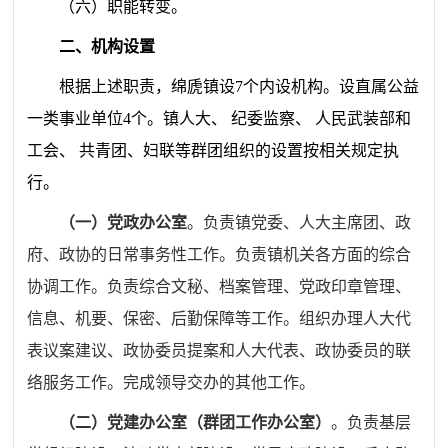
（六）职能转变。
二、机构设置
根据上述职责，绵虒镇设
7
个内设机构。
设直属公益
一类事业单位
4
个。
镇人大、 纪委监察、 人民武装部和
工会、 共青团、
妇联等群团组织的设置按相关规定执
行。
（一）党政办公室
。
负责镇党委、人大主席团、政
府、政协
的日常事务性工作。负责镇机关各方面的综合
协调工作。负责综
合文秘、档案管理、党政印章管理、
信息、机要、保密、后勤保
障等工作。组织办理人大代
表议案建议、政协委员提案和人大代
表、政协委员的联
络服务工作。完成领导交办的其他工作。
（二）党建办公室（群团工作办公室）
。
负责基层