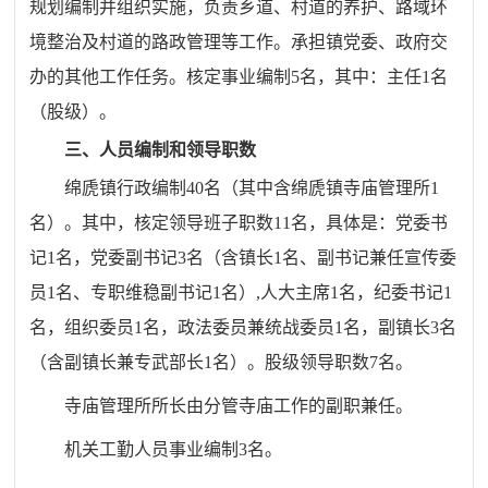
规划编制并组织实施，负责乡道、村道的养护、路域环
境整治及村道的路政管理等工作。承担镇党委、政府交
办的其他工作任务。核定事业编制
5
名，其中：主任
1
名
（股级）。
三、人员编制和领导职数
绵
虒
镇行政编制
40
名（其中含绵
虒
镇寺庙管理所
1
名）。其中，核定领导班子职数
11
名，具体是：党委书
记
1
名，党委副书记
3
名（含镇长
1
名、副书记兼任宣传委
员
1
名、
专职维稳副书记
1
名）
,
人大主席
1
名，纪委书记
1
名，组织委员
1
名，政法委员兼统战委员
1
名，副镇长
3
名
（含副镇长兼专
武部长
1名
）。股级领导职数
7
名。
寺庙管理所所长由分管寺庙工作的副职兼任。
机关工勤人员事业编制
3
名。