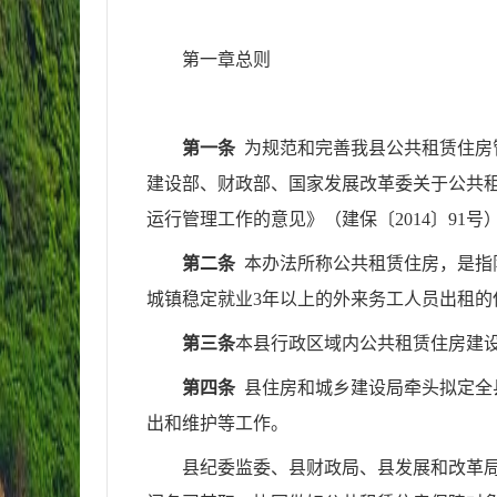
第一章
总则
第一条
为规范和完善
我县
公共租赁住房
建设部、财政部、国家发展改革委关于公共租
运行管理工作的意见》（建保〔2014〕91
第二条
本办法所称公共租赁住房，是指
城镇稳定就业3年以上的外来务工人员出租的
第三条
本县行政区域内公共租赁住房
建
第四条
县
住房和城乡建设局
牵头拟定全
出和维护等工作。
县纪委监委
、
县财政局
、
县发展和改革