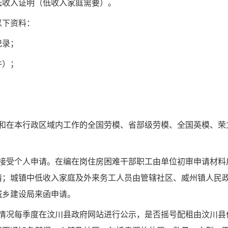
低收入证明
（
低收入家庭需要
）。
以下资料：
记录；
件）；
和在本行政区域内工作的全国劳模、省部级劳模、全国英模、荣
接受个人申请。
在编在岗
住房困难干部职工由单位初审申请材料
请；城镇中低收入家庭及外来务工人员由管辖社区、威州镇人民
城乡建设局
来函申请。
情况每
季度
在汶川县政府网站进行公示，是否摇号配租由汶川县