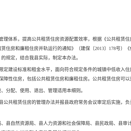
管理体系，提高公共租赁住房资源配置效率，根据《公共租赁住
赁住房和廉租住房并轨运行的通知》（建保〔2013〕178号）
号）的规定，结合我县实际，制定本办法。
限定建设标准和租金水平，面向符合规定条件的
城镇中低
收入住
保障性住房，
包括公共租赁住房和廉租住房。公共租赁住房可以
设、
分配、使用、退出、管理适用本细则。
县公共租赁住房的管理办法并报县政府常务会议审定后实施，负
局、县
自然资源
局
、
县人力资源和社会保障局
、
县
民政
局
、
县
审