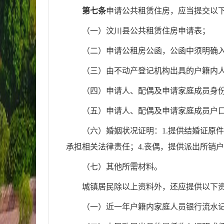
第七条
申请公共租赁住房，应当提交以
（一）汶川县公共租赁住房申请表；
（
二
）申请公租房公函，
公函中
须明确
（
三
）由
不动产登记机构
出具的
户籍内
（
四
）申请人、配偶及申请家庭成员身
（
五
）申请人、配偶及申请家庭成员户
（
六
）婚姻状况证明：
1.提供结婚证原
承担相关法律责任；4.丧偶，
提供
派出所销户
（
七
）
其他所需材料。
城镇居民除以上资料外，还应提供以下
（
一
）
近一年户籍内家庭人员银行流水