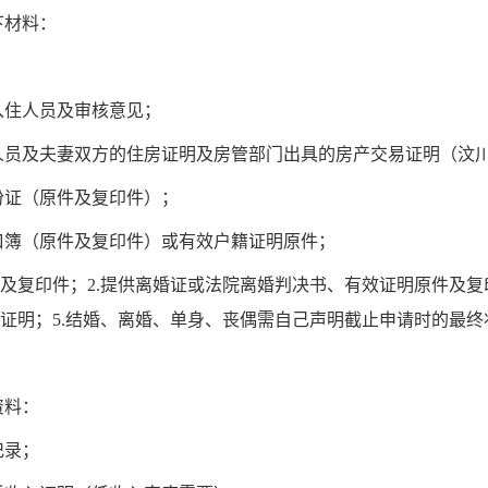
下材料：
入住人员
及审核意见
；
人员及夫妻双方
的住房证明及房管部门出具的房产交易证明（汶
份证（
原件及
复印件）；
口簿（
原件及
复印件）或有效户籍证明原件；
件及复印件；2.提供离婚证或法
院离婚判决书、有效证明原件及复印
证明
；
5.
结婚、离婚、单身、丧偶
需
自己声明截止申请时的最终
资料：
记录；