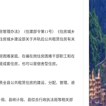
房管理办法》
（
住建部令第11号
）
《住房城乡
《住房城乡建设部关于并轨后公共租赁住房有关
房困难家庭、
在编在岗
住房困难干部职工和在
是成套住房，也可以是宿舍型住房。
责全县公共租赁住房的建设、分配、管理、退
计
局
、
县
统计
局
、
县综合行政
执法
局
等相关部