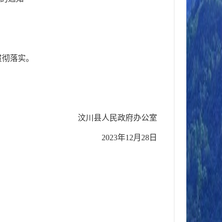
贯彻落实。
汶川县人民政府办公室
20
23
年
12
月
28
日