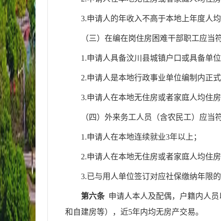
3.申请人的年收入不高于本地上年度人均
（三）
在编在岗
住房困难干部职工应当
1.申请人具备
汶川县
城镇户口
或具备单位
2.申请人是本地行政事业单位
编制内
正式
3.申请人在本地无住房或者家庭人均住房
（四）外来务工人员
（
含农民工
）
应当
1.申请人在本地连续
就业
3年以上；
2.申请人在本地无住房或者家庭人均住房
3.已与用人单位签订对应社保缴纳年限
第六条
申请人本人及配偶
，
户籍内人员
和自建房等），近5年内均无房产交易。