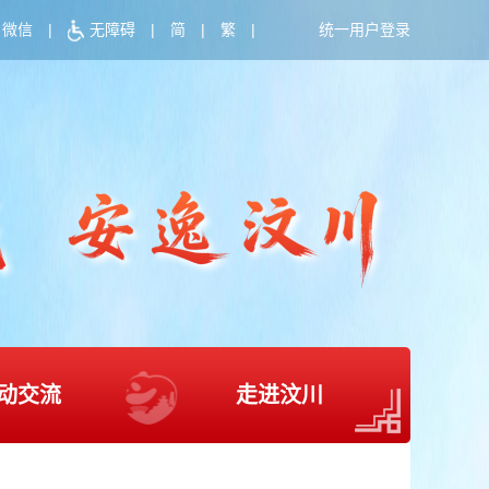
微信
|
无障碍
|
简
|
繁
|
统一用户登录
动交流
走进汶川