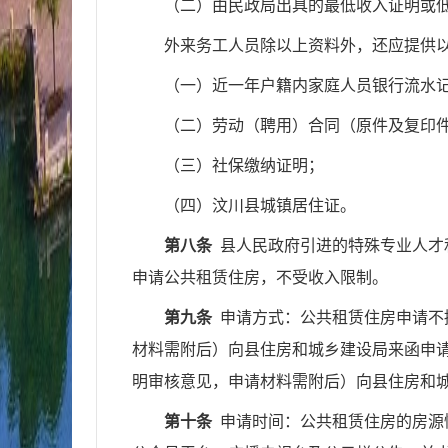
（
二
）
由民政局出具的最低收入证明或
外来务工人员除以上资料外，还应提供
（
一
）
近一年户籍内家庭人员银行流水
（
二
）劳动（聘用）合同（
原件及
复印
（
三
）社保缴纳证明
；
（
四
）
汶川县城镇居住证。
第
八
条
县
人民
政府引进的特殊专业人才
申请公共租赁住房，不受收入限制。
第
九
条
申请方式：公共租赁住房申请不
材料需附后）向县
住房和城乡建设局
来函申
明审核意见，申请材料需附后）向县
住房和
第十条
申请时间
：
公共租赁住房的房源