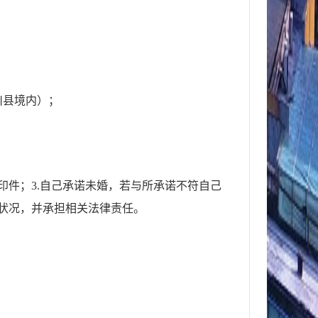
川县
境
内）；
件；3.自己承诺未婚
，
若与所承诺不符自己
状况
，
并承担相关法律责任。