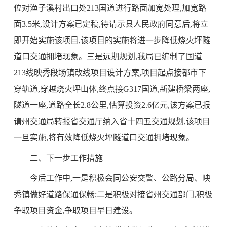
位对渔子溪村出口处213国道进行路面加宽处理,加宽路
面3.5米,设计方案已定稿,待请示县人民政府同意后,将立
即开始实施该项目,该项目的实施将进一步降低烧火坪隧
道口交通拥堵现象。三是远期规划,我局已编制了国道
213线映秀段场镇改线项目设计方案,项目起点接都市下
穿轨道,穿越烧火坪山体,终点接G317国道,新建桥梁两座,
隧道一座,道路全长2.8公里,估算投资2.6亿元,该方案已报
请州交通局转报省交通厅纳入省十四五交通规划,该项目
一旦实施,将有效降低烧火坪隧道口交通拥堵现象。
二、下一步工作措施
今后工作中,一是积极会同公安交警、公路分局、映
秀镇做好道路保通保畅;二是积极对接省州交通部门,积极
争取项目资金,争取项目早日建设。