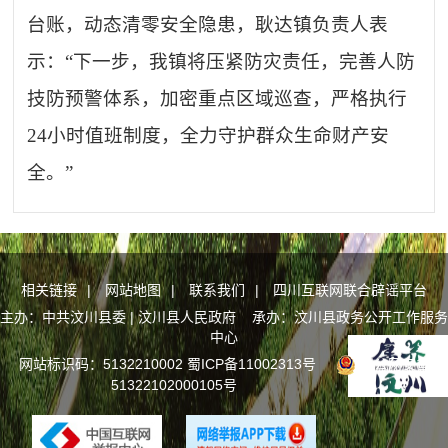
台账，动态清零安全隐患，耿达镇负责人表
示：
“下一步，我镇将压紧防灾责任，完善人防
技防预警体系，加密重点区域巡查，严格执行
24小时值班制度，全力守护群众生命财产安
全。”
相关链接
|
网站地图
|
联系我们
|
四川互联网联合辟谣平台
主办：中共汶川县委 | 汶川县人民政府 承办：汶川县政务公开工作服务
中心
网站标识码：5132210002
蜀ICP备11002313号
川公网安备
51322102000105号