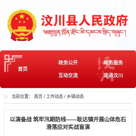
政务公开
政务服务
首页
互动交流
走进汶川
当前位置：
首页
/
工作动态
/
乡镇动态
以演备战 筑牢汛期防线——耿达镇开展山体危石
滑落应对实战盲演