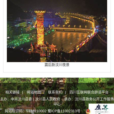
震后新汶川夜景
相关链接
|
网站地图
|
联系我们
|
四川互联网联合辟谣平台
主办：中共汶川县委 | 汶川县人民政府 承办：汶川县政务公开工作服务
中心
网站标识码：5132210002
蜀ICP备11002313号
川公网安备