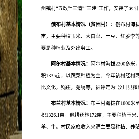
州镇
村“五改”“三清”“三建”工作，安装了太
俄布村基本情况（贫困村）：
俄布村海
亩，主要种植玉米、大白菜、土豆、红脆李
要是种植业及外出务工。
阿尔村基本情况：
阿尔村海拔
2200
多米
积
1335
亩，以蔬菜种植为主。今年该村经村
比文化，锅庄，羌绣等，被评定为“汶川县释
布兰村基本情况：
布兰村海拔在
1800
米
积
1326.1
亩，退耕还林
172
亩，主要种植玉米
羊、牛。村民家庭收入来源主要是种植、养