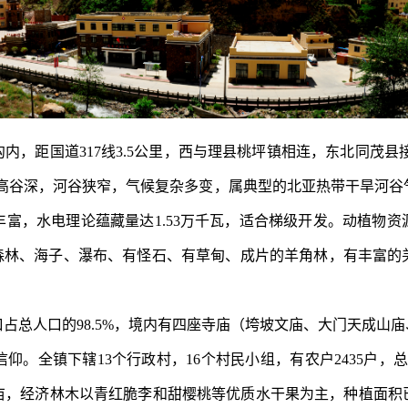
沟内，距国道
317
线
3.5
公里，西与理县桃坪
镇
相连，东北同茂县
高谷深，河谷狭窄，气候复杂多变，属典型的北亚热带干旱河谷
丰富，水电理论蕴藏量达
1.53
万千瓦，适合梯级开发。动植物资
始森林、海子、瀑布、有怪石、有草甸、成片的羊角林，有丰富的
口占总人口的
98.5%
，境内有四座寺庙（垮坡文庙、大门天成山庙
信仰
。全
镇
下辖
13
个行政村，
16
个村民小组，有农户
2435
户，
亩，经济林木以青红脆李和甜樱桃等优质水干果为主，种植面积