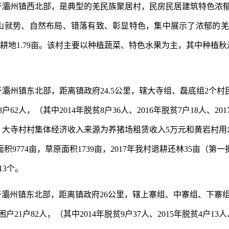
于
灞州镇
西北部，是典型的羌民族聚居村，民房民居建筑特色浓
山就势、自然布局、错落有致、彰显特色，集中展示了浓郁的羌
耕地
1.79
亩。该村主要以种植蔬菜、特色水果为主，其中种植秋
于
灞州镇
东北部，距离
镇
政府
2
4.5
公里，辖大寺组、磊底组
2
个村
8
户
62
人，（其中
2014
年脱贫
8
户
36
人、
2016
年脱贫
7
户
18
人、
201
。
大寺村
村集体经济收入来源为养猪场租赁收入
5
万元和黄岩村用
面积
9774
亩，草原面积
1739
亩，
2017
年我村退耕还林
35
亩（第一
13
个。
于
灞州镇东
北部，距离
镇
政府
2
6
公里，辖上寨组、中寨组、下寨
困户
21
户
82
人，（其中
2014
年脱贫
9
户
37
人、
2015
年脱贫
4
户
13
人