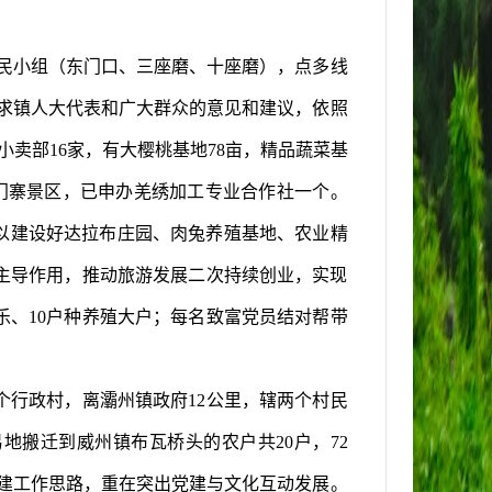
民小组（东门口、三座磨、十座磨），点多线
求
镇
人大代表和广大群众的意见和建议，依照
小卖部
16
家，有大樱桃基地
78
亩，精品蔬菜基
门寨景区，已申办羌绣加工专业合作社一个。
以建设好达拉布庄园、肉兔养殖基地、农业精
主导作用，推动旅游发展二次持续创业，实现
乐、
10
户种养殖大户；每名致富党员结对帮带
个行政村，离
灞州镇
政府
12
公里，辖两个村民
易地搬迁到威州镇布瓦桥头的农户共
20
户，
72
建工作思路，重在突出党建与文化互动发展。