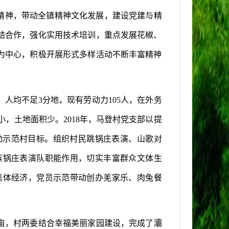
精神，带动全
镇
精神文化发展，建设党建与精
结合作，强化实用技术培训，重点发展花椒、
为中心，积极开展形式多样活动不断丰富精神
，人均不足
3
分地，现有劳动力
105
人，在外务
小，土地面积少。
2018
年，马登村党支部以提
动示范村目标。组织村民跳锅庄表演、山歌对
族锅庄表演队职能作用，切实丰富群众文体生
集体经济，党员示范带动创办羌家乐、肉兔餐
亩，村两委结合幸福美丽家园建设，完成了
灞