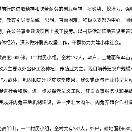
负重前行的进取精神和吃苦耐劳的创业精神，扭劣势、挖潜力、强
情，教育引导党员统一思想、直面困难，积极以支部为中心，团
德，在公益事业建设项目上投工投劳。以村级活动阵地建设完善
集体经济，深入做好脱贫攻坚工作，干群协力共建小康社会。
拔高度
2000
米，
1
个村民小组，全村
137
人，
40
户，土地面积
44
亩
收入主要以外出务工及种植、养殖业为主，现目前养殖农户规模
升”为载体，巩固和提升脱贫攻坚成果，建设党建与产业转型互
促进社会和谐。进一步发挥党员义工队、红白喜事服务队和羌
完成好肉兔基地机制建设，进一步壮大肉牛、肉兔养殖合作社
处高半山，一个村民小组，全村共有
387
人，
95
户，耕地面积
680