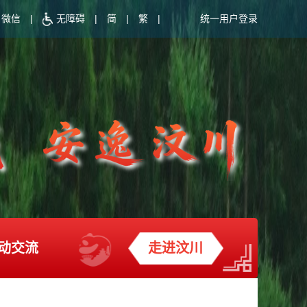
微信
|
无障碍
|
简
|
繁
|
统一用户登录
动交流
走进汶川