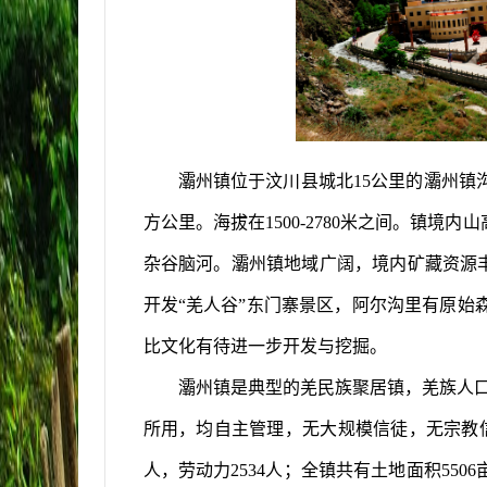
灞州镇
位于汶川县城北
15
公里的
灞州镇
方公里
。
海拔在
1500-2780
米之间。
镇
境内山
杂谷脑河
。
灞州镇
地域广阔，境内矿藏资源
开发“羌人谷”东门寨景区，阿尔沟里有原
比文化有待进一步开发与挖掘。
灞州镇
是典型的羌民族聚居
镇
，羌族人
所用，均自主管理，无大规模信徒，无宗教
人，劳动力
2534
人；全
镇
共有土地面积
5506