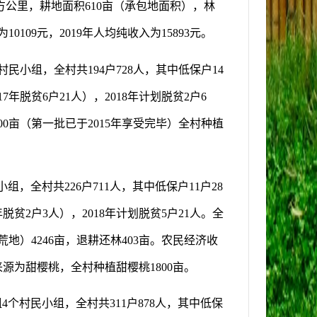
方公里，耕地面积
610
亩（承包地面积），林
为
10109
元，
201
9
年人均纯收入为
1
5
893
元。
村民小组，全村共
194
户
728
人，其中低保户
14
17
年脱贫
6
户
21
人），
2018
年计划脱贫
2
户
6
00
亩（第一批已于
2015
年享受完毕）全村种植
小组，全村共
226
户
7
11
人，其中低保户
11
户
28
年脱贫
2
户
3
人），
2018
年计划脱贫
5
户
21
人。全
荒地）
4246
亩，退耕还林
403
亩。农民经济收
来源为甜樱桃，全村种植甜樱桃
1800
亩。
组
4
个村民小组，全村共
311
户
87
8
人，其中低保