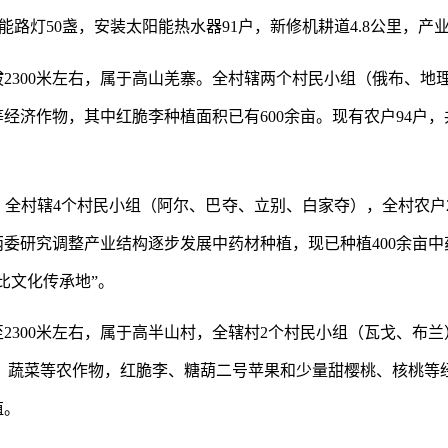
阳能路灯
50
盏，安装太阳能热水器
91
户，新修机耕道
4.8
公里，产
拔
2300
米左右，属于高山羌寨。全村辖两个村民小组（俄布、地
等经济作物，其中红脆李种植面积已有
600
余亩。现有农户
94
户，
，全村辖
4
个村民小组（阿尔、巴夺、立别、白家夺），全村农户
两委研究调整产业结构逐步发展中药材种植，现已种植
400
余亩中
比文化传承地”。
至
2300
米左右，属于高半山村，全辖村
2
个村民小组（瓦戈、布兰
、蔬菜等农作物，红脆李、糖葫二号苹果和少量甜樱桃、核桃等
殖。