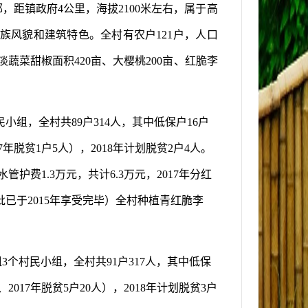
郁，距
镇
政府
4
公里，海拔
2100
米左右，属于高
族风貌和建筑特色。全村有农户
121
户，人口
淡蔬菜甜椒面积
420
亩、大樱桃
200
亩、红脆李
民小组，全村共
89
户
314
人，其中低保户
16
户
7
年脱贫
1
户
5
人），
2018
年计划脱贫
2
户
4
人。
水管护费
1.3
万元，共计
6.3
万元，
2017
年分红
批已于
2015
年享受完毕）全村种植青红脆李
组
3
个村民小组，全村共
91
户
317
人，其中低保
、
2017
年脱贫
5
户
20
人），
2018
年计划脱贫
3
户