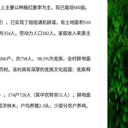
业上主要以种植红脆李为主，现已栽培
600
亩。
理），已实现了组组通机耕道，有土地面积
510
共
354
人，劳动力人口
182
人。家庭收入来源主
266
户，共
758
人，
98.5%
为羌族，全村耕地面
药材。该村具有深厚的羌族文化底蕴：羌族释
），
174
户
726
人（其中农转非
51
人）；耕地面
经济林木，户均养猪
2-3
头，少部分农户养鸡、