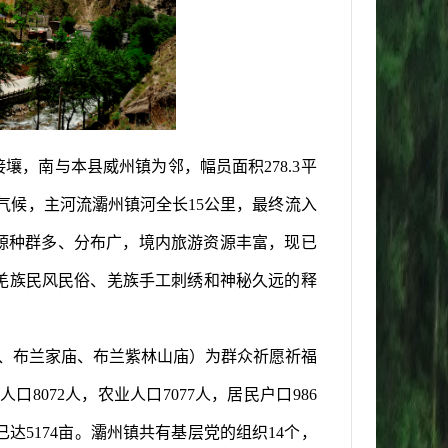
接壤，南与本县
威州镇
为邻，幅员面积
2
78
.3
平
气候
，主河流灞州镇河全长
15
公里，最终流
入
源种群多、分布广，境内旅游资源丰富，现已
羌族民风民俗、羌族手工刺绣和神秘久远的释
、布兰家庙、布兰紫林山庙）为群众祈愿祈福
总人口
8072
人，农业人口
7077
人，居民户口
986
已达
5174
亩。
灞州镇
共有基层党的组织
14
个，