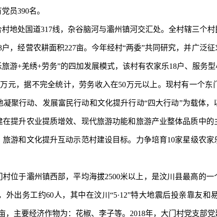
有党员
390
名。
合村地处国道
317
线，杂谷脑河与
灞州镇
河交汇处。全村辖三个村
8
户，经营农耕面积
227
亩。今年经村“两委”共同研究，并广泛征
乐旅游
+
羌绣
+
劳务”的四加发展模式，该村有农家乐
18
户、服务型
2
万元，据不完全统计，劳务收入在
50
万元以上。现村有一个东
地凝聚行动、发展富民行动和文化提升行动“四大行动”为载体，
建在提升农业提质增效、现代旅游功能和旅游产业整体品质中的
、旅游和文化提升互动示范村建设目标。力争培育
10
家星级农家
门村位于
灞州镇
西部，平均海拔
2500
米以上，是汶川县最高的一
，外出务工约
60
人，其中在汶川“
5
·
12
”特大地震后投亲靠友和
亩，主要经济作物为：花椒、李子等。
2018
年，大门村党支部党