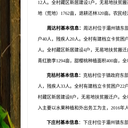
12
人。全村藏区新居建设
1
户，无易地扶贫搬
地（荒地）
1762
亩，退耕还林
320
亩。农民经
周达村基本信息：
周达村位于
灞州镇东
户
40
人，残疾人
20
人。全村有建档立卡贫困
人。全村藏区新居建设
4
户，无易地扶贫搬迁
青红脆李
1294
亩，甜樱桃种植面积
400
亩，全
克枯村基本信息：
克枯村位于
镇
政府
东
人，残疾人
33
人。全村有建档立卡贫困户
22
村藏区新居建设
8
户，无易地扶贫搬迁户。全
入主要以水果种植和外出务工为主，
2016
年
下庄村基本信息
：下庄村位于
灞州镇东