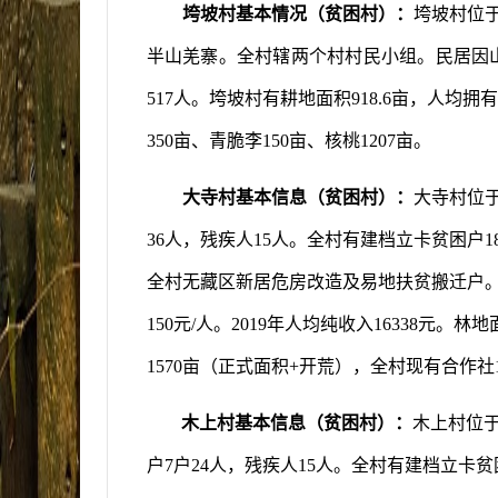
垮坡村基本情况（贫困村）：
垮坡村位
半山羌寨。全村辖两个村村民小组。民居因
517
人。垮坡村有耕地面积
918.6
亩，人均拥有
350
亩、青脆李
150
亩、核桃
1207
亩。
大寺村基本信息（贫困村）：
大寺村位
36
人，残疾人
15
人。全村有建档立卡贫困户
1
全村无藏区新居危房改造及易地扶贫搬迁户
150
元
/
人。
201
9
年人均纯收入
1
6
338
元。林地
1570
亩（正式面积
+
开荒），全村现有合作社
木上村基本信息（贫困村）：
木上村位
户
7
户
24
人，残疾人
15
人。全村有建档立卡贫