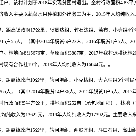
迁户。该村计划于
2018
年实现贫困村退出。全村行政面积
4.83
平
济收入主要以蔬菜水果种植和外出务工为主，
2015
年人均纯收入
部，距离
镇
政府
1
7
公里，辖周达组、竹石达组、若布、小寺组
4
个
户
15
户
55
人，（其中
2014
年脱贫
6
户
23
人、
2016
年脱贫
1
户
5
人、
20
户。林地面积
15676
亩，草原面积
3887
亩，
2017
年我村退耕还林
2
村现有合作社
19
个
，
2019
年人均纯收入为
16044
元
。。
部
，距离
镇
政府
10
公里，辖河坝组、小克枯组、大克枯组
3
个村民
户
65
人，（其中
2014
年脱贫
14
户
36
人、
2015
年脱贫
1
户
5
人、
2017
村行政面积
5
平方公里，耕地面积
252
亩（承包地面积），林地（
人均纯收入为
13622
元
，
2019
年人均纯收入为
17392
元
。
主要收入
部，距离
镇
政府
1
5
公里，辖河坝组、两股齐组、斗口石组、高山