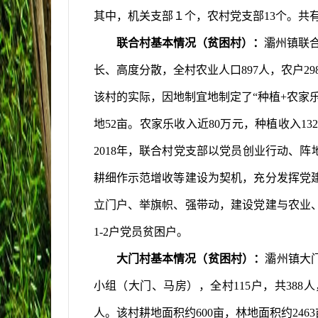
其中，机关支部１个，农村党支部
13
个。共
联合村基本情况（贫困村）：
灞州镇
联
长、高度分散，全村农业人口
897
人，农户
29
该村的实际，因地制宜地制定了“种植
+
农家
地
52
亩。农家乐收入近
80
万元，种植收入
13
2018
年
，联合村党支部以党员创业行动、阵
耕细作示范增收等建设为契机，充分发挥党
立门户、举旗帜、强带动，建设党建与农业
1-2
户党员贫困户。
大门村基本情况（贫困村）：
灞州镇
大
小组（大门、马房），全村
115
户，共
388
人
人。该村耕地面积约
600
亩，林地面积约
2463