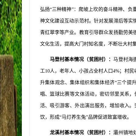
弘扬“三种精神”：爬坡上坎的奋斗精神、
神文化建设互动示范村。针对发展滞后等实
青红翠李等产业。教育引导群众发扬勤劳美
文化生活，提高大门村知名度，不断壮大村
马登村基本情况（贫困村）：
马登村海
工
10
人，老年人、小孩占全村人口
4%
；村民
升集体观念、集体组织和集体经济“三个提
唱、篮球比赛等文体活动，密切邻里关系，
活、吸引游客、外出演出服务，增加收入。
饮，形成“马灯养生兔”品牌促进致富增收。
龙溪
村基本情况（贫困村）：
灞州镇
地