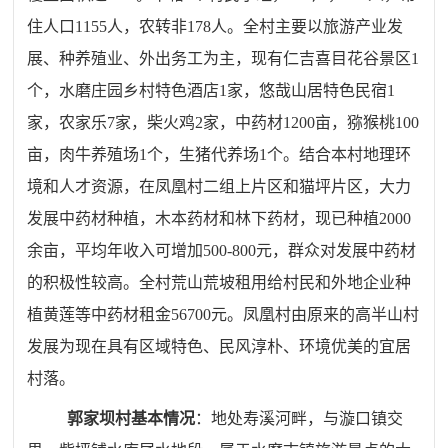
住人口1155人，农转非178人。全村主要以旅游产业发
展、种养殖业、外出务工为主，现有仁吉喜目花谷景区1
个，水磨庄园乡村特色酒店1家，悠哉山居特色民宿1
家，农家乐7家，柴火鸡2家，中药材1200亩，猕猴桃100
亩，肉牛养殖场1个，生猪代养场1个。结合本村地理环
境和人才资源，在凤凰村二组上片区和猫坪片区，大力
发展中药材种植，木本药材和林下药材，现已种植2000
余亩，平均年收入可增加500-800元，群众对发展中药材
的积极性较高。
全村荒山荒坡租用给村民和外地
企业
种
植黄莲等中药材租金56700元。
凤凰村由原来的高半山村
发展为现在具有区域特色、民风淳朴、环境优美的宜居
村落。
郭家坝村基本情况
：地处寿溪河畔，与漩口镇交