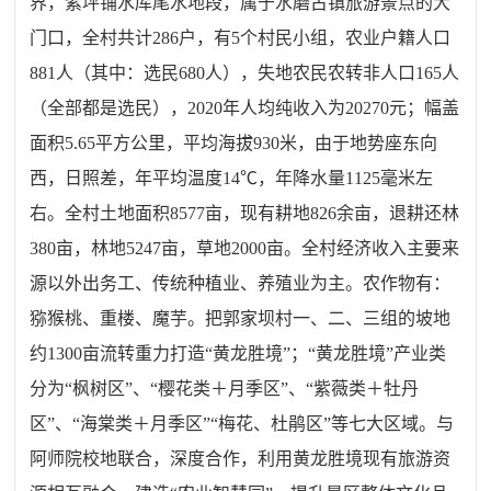
界，紫坪铺水库尾水地段，属于水磨古镇旅游景点的大
门口，全村共计286户，有5个村民小组，农业户籍人口
881人（其中：选民680人），失地农民农转非人口165人
（全部都是选民），2020年人均纯收入为20270元；幅盖
面积5.65平方公里，平均海拔930米，由于地势座东向
西，日照差，年平均温度14℃，年降水量1125毫米左
右。全村土地面积8577亩，现有耕地826余亩，退耕还林
380亩，林地5247亩，草地2000亩。全村经济收入主要来
源以外出务工、传统种植业、养殖业为主。农作物有：
猕猴桃、重楼、魔芋。把郭家坝村一、二、三组的坡地
约1300亩流转重力打造“黄龙胜境”；“黄龙胜境”产业类
分为“枫树区”、“樱花类＋月季区”、“紫薇类＋牡丹
区”、“海棠类＋月季区”“梅花、杜鹃区”等七大区域。与
阿师院校地联合，深度合作，利用黄龙胜境现有旅游资