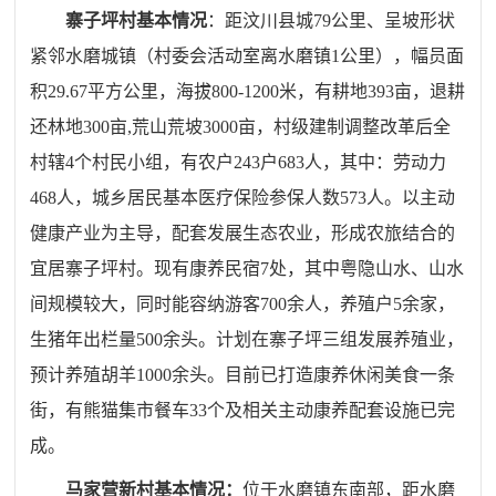
寨子坪村基本情况
：距汶川县城79公里、呈坡形状
紧邻水磨城镇（村委会活动室离水磨镇1公里），幅员面
积29.67平方公里，海拔800-1200米，有耕地393亩，退耕
还林地300亩,荒山荒坡3000亩，村级建制调整改革后全
村辖4个村民小组，有农户243户683人，其中：劳动力
468人，城乡居民基本医疗保险参保人数573人。以主动
健康产业为主导，配套发展生态农业，形成农旅结合的
宜居寨子坪村。现有康养民宿7处，其中粤隐山水、山水
间规模较大，同时能容纳游客700余人，养殖户5余家，
生猪年出栏量500余头。计划在寨子坪三组发展养殖业，
预计养殖胡羊1000余头。目前已打造康养休闲美食一条
街，有熊猫集市餐车33个及相关主动康养配套设施已完
成。
马家营新村基本情况：
位于水磨镇东南部，距水磨