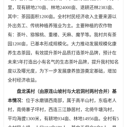
里，现有耕地270亩、林地24000亩、退耕还林2383亩、
其中：茶园面积1200亩。全村村民经济收入主要来源以
外出务工、传统种植养殖业为主。主要种植的农作物
有：茶叶、猕猴桃、重楼、天麻、魔芋等。我村共有茶
园1200亩，已基本形成规模化。大力推动发展规模化康
养生态茶园，有效提升茶叶品质打造茶叶品牌，预计在
未来5年打造出小有名气的生态茶叶品牌，提升我村知名
度以及曝光度，为下一步发展康养旅游奠定基础，增加
全村经济收益。
盘龙溪村（由原连山坡村与大岩洞村两村合并）基
本情况
：位于水磨镇西南部，属于高半山村，东临老人
村，南倚寨子坪村，西
连
三江
静居村
，北倚牛塘沟村，
平均海拔1300米
，
有耕地934亩、林地14956亩
。
全村
有5