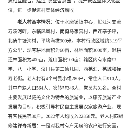
源相互融合，建造“农业智慧园”，提升景区整体文化品
位，进一步促进村集体经济增收
老人村基本情况
：位于水磨镇镇中心，岷江河支流
寿溪河畔，东临凤凰村，南倚马家营村，西连寨子坪，
北倚牛塘沟村，平均海拔900米。本村行政区域约3.19平
方公里，现有耕地面积为60亩，林地面积3000亩，退耕
还林面积为400亩，荒山面积100亩；辖区内有水磨中
学、八一小学、汶川县第二幼儿园、西羌汇、羌城和禅
寿老街。老人村有4个村民小组280户，常住人口910人，
其中户籍人口564人，农转非346人，党员共31名。全村
主要发展以藏羌文化为特色的旅游业，以康养旅游产业
发展为目标，积极引导村民自主发展农家旅游产业，现
有客栈民宿30户。2022年人均收入22858元。
老人村四组
修建禅寿新居：
一是对我村有户无房的农户进行安置，