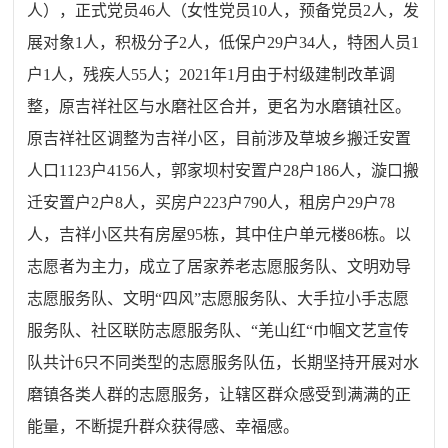
人），正式党员46人（女性党员10人，预备党员2人，发
展对象1人，积极分子2人，低保户29户34人，特困人员1
户1人，残疾人55人；2021年1月由于村级建制改革调
整，原吉祥社区与水磨社区合并，更名为水磨镇社区。
原吉祥社区调整为吉祥小区，目前涉及草坡乡搬迁安置
人口1123户4156人，郭家坝村安置户28户186人，漩口搬
迁安置户2户8人，买房户223户790人，租房户29户78
人，吉祥小区共有房屋95栋，其中住户单元楼86栋。以
志愿者为主力，成立了居家
养老
志愿服务
队
、文明劝导
志愿服务队、
文
明“四风”
志愿服务队、
大手拉小手
志愿
服务队、
社区联防
志愿服务队、
“羌山红“巾帼文艺宣传
队共计6只不同类型的志愿服务队伍，长期坚持开展对水
磨镇各类人群的志愿服务，让辖区群众
感受到满满的正
能量
，不断提升群众获得感、幸福感。