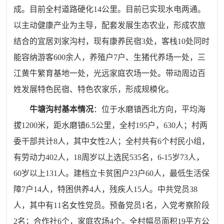
成。目前全村道路硬化14公里。目前已实现水电两通。
以主动健康产业为主导，配套发展生态农业，形成农旅
结合的宜居刘家沟村，现有康养民宿3处，客栈10处同时
能容纳游客600余人，养殖户7户、生猪代养场一处，三
江黄牛繁育基地一处，光远家庭农场一处。带动周边百
姓发展特色民宿、特色农家乐，形成规模化。
牛塘沟村基本情况
：位于水磨镇西北方向，平均海
拔1200米，距水磨镇6.5公里，全村195户，630人；村两
委干部共计8人，其中女性2人；全村共有6个村民小组，
有劳动力
402
人，18周岁以上选民535名，6-15岁73人，
60岁以上131人。建档立卡贫困户23户60人，最低生活保
障7户14人，特困供养4人，残疾人15人。中共党员38
人，其中有11名女性党员。预备党员1名，入党考察阶段
2名
；
合作社6个
，家庭农场4个
。全村幅员面积19平方公