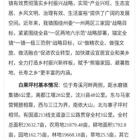
镇有效贯彻落实乡村振兴战略，实现“产业兴旺、生态宜
居、乡风文明、治理有效、生活富裕”提供了广阔的发展
空间。近年来，我镇围绕州委“一州两区三家园”战略目
标，
紧紧围绕
全县“一区两地六示范”战略部署
，锚定
全
镇
“一镇一极三范例”战略目标
，
以“做精农业、做强文
旅、做活融合”促进农业转型
，
加快建设宜居宜业和美乡
村，
全力打造乡村振兴
新
样板
，
赋予“熊猫家园、避暑胜
地、长寿之乡”更丰富的内涵。
白果坪村基本情况
：位于寿溪河
畔两侧
，距水磨镇
集镇6公里，
离都江堰
28
公里
，汶川县
48公里
。东与马家
营臂膀相靠，西与三江为界，南依大山，北与寨子坪村
相邻。有国道213线支道漩三公路贯穿全村3公里。
全村
总面积
23632.7亩，农用地21879.48亩，耕地面积1792.8
亩，园地162.75亩，林地19668.18亩，草地25.5亩，其它