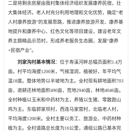
二是将剩余房屋由我村集体经济组织发展康养民宿，壮
大集体经济。老人村充分利用地理和文化优势，确定“老
人村康养旅游”的发展思路，推进康养旅游开发、康养基
地提升和康养中心、红色文化等项目建设，建设老年文
养主题精品示范村，形成养老服务生态圈，发展“康养
+民宿产业”。
刘家沟村基本情况
：位于寿溪河畔总幅员面积1.4万
亩。村平均海拔1200米，气候湿润，植被好，年平均气
温18度。整体地势以半坡地为主。全村现有耕地面积703
亩，退耕还林地面积490亩，荒地2940亩，林地4046亩。
全村种植以玉米和中药材为主，养殖以生猪、零散跑山
鸡为主。东临郭家坝村，西连马家营村，北临老人村，
平均海拔1200米。全村主要以务工、旅游业、中药材种
植为主。全村道路总长度为16公里，通组公路已基本完