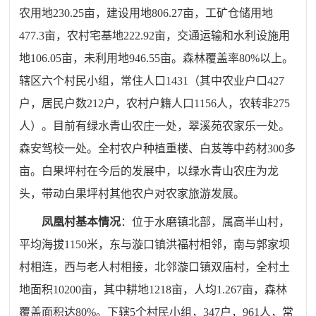
农用地230.25亩，建设用地806.27亩，工矿仓储用地
477.3亩，农村宅基地222.92亩，交通运输和水利设施用
地106.05亩，未利用地946.55亩。
森林覆盖率80%以上。
辖
区
六
个村民小组，常住人口14
31
（其中农业户口4
27
户，
居民户数
212户，
农村户籍人口11
56
人，农转非2
75
人）。目前有绿水青山农庄一处，翠溪苑农家乐一处。
森安驾校一处
。
全村农户种植重楼、白芨等中药材300多
亩。白果坪村在今后的发展中，以绿水青山农庄为龙
头，带动白果坪村其他农户对农家旅游发展。
凤凰村基本情况
：位于水磨镇北部，属高半山村，
平均海拔1150米，东与漩口镇洪福村相邻，南与郭家坝
村相连，西与老人村相接，北邻漩口镇双庙村，全村土
地面积10200亩，其中耕地1218亩，人均1.267亩，森林
覆盖面积达80%。下辖5个村民小组，347户，961人，常