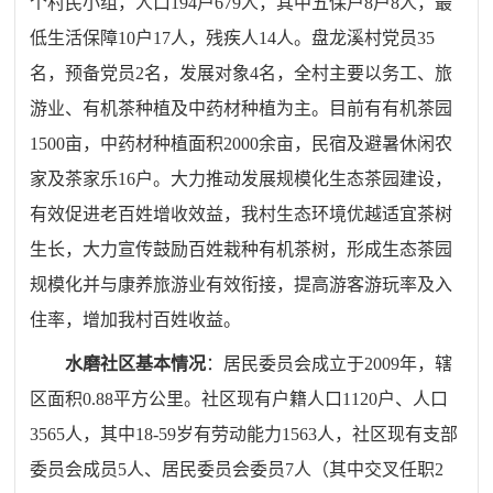
个村民小组，人口194户679人，其中五保户8户8人，最
低生活保障10户17人，残疾人14人。盘龙溪村党员35
名，预备党员2名，发展对象4名，
全村主要以务工、旅
游业、有机茶种植及中药材种植为主
。
目前有有机茶园
1500亩，中药材种植面积2000余亩，民宿及避暑休闲农
家及茶家乐1
6
户。
大力推动发展规模化生态茶园建设，
有效促进
老百姓增收效益，
我村生态环境优越适宜茶树
生长
，大力宣传鼓励百姓栽种有机茶树，形成生态茶园
规模化并与康养旅游业有效衔接，提高
游客游玩率及入
住率，增加我村百姓收益。
水磨社区
基本情况
：
居民委员会成立于2009年，辖
区面积0.88平方公里。社区现有户籍人口1120户、人口
3565人，其中18-59岁有劳动能力1563人，社区现有支部
委员会成员5人、居民委员会委员7人（其中交叉任职2