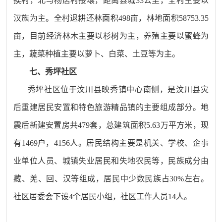
挨村，北与杨店村接壤，距离县城
33
公里，全村主要以
汉族为主。全村退耕还林面积
498
亩，林地面积
58753.35
亩，目前经济林木主要以杉树为主，养殖主要以蜜蜂为
主，蔬菜种植主要以萝卜、白菜、土豆等为主。
七、秀坪社区
秀坪社区位于汶川县映秀镇中心南侧，是汶川县灾
后重建居民安置和特色旅游精品镇的主要组成部分。地
震后新建安置房共
479
套，总建筑面积
5.63
万平方米，现
有
1469
户，
4156
人。居民结构主要是机关、学校、企事
业单位人员、城镇失业居民和失地农民等，民族成分由
藏、羌、回、汉等组成，居民中少数民族占
30%
左右。
社区居委会下设
4
个居民小组，社区工作人员
14
人。