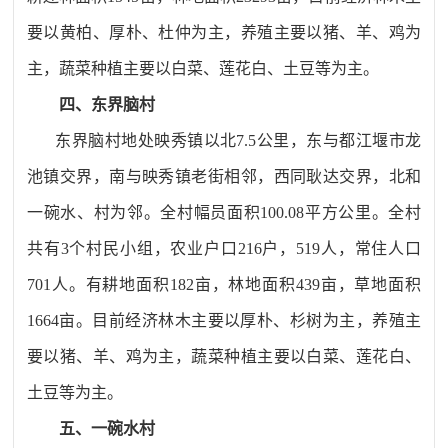
要以黄柏、厚朴、杜仲为主，养殖主要以猪、羊、鸡为
主，蔬菜种植主要以白菜、莲花白、土豆等为主。
四、东界脑村
东界脑村地处映秀镇以北
7.5
公里，东与都江堰市龙
池镇交界，南与映秀镇老街相邻，西同耿达交界，北和
一碗水、村为邻。全村幅员面积
100.08
平方公里。全村
共有
3
个村民小组，农业户口
216
户，
519
人，常住人口
701
人。有耕地面积
182
亩，林地面积
439
亩，草地面积
1664
亩。目前经济林木主要以厚朴、杉树为主，养殖主
要以猪、羊、鸡为主，蔬菜种植主要以白菜、莲花白、
土豆等为主。
五、一碗水村