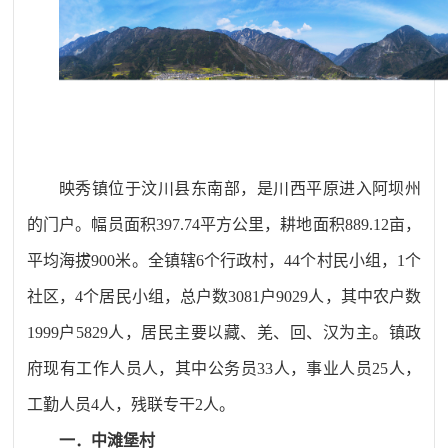
映秀镇位于汶川县东南部，是川西平原进入阿坝州
的门户。幅员面积
397.74
平方公里，耕地面积
889.12
亩，
平均海拔
900
米。全镇辖
6
个行政村，
44
个村民小组，
1
个
社区，
4
个居民小组，总户数
3081
户
9029
人，其中农户数
1999
户
5829
人，居民主要以藏、羌、回、汉为主。镇政
府现有工作人员人，其中公务员
33
人，事业人员
25
人，
工勤人员
4
人，残联专干
2
人。
一．
中滩堡村