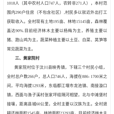
1018
人（其中农村人口
747
人，农转非
271
人），本村范
围内
290
户住房（不包含社区）
,
村民多以就近外出打工
获取收入。全村现有土地
195
亩、林地
15145
亩，森林覆
盖达
90%.
目前经济林木主要以杨梅为主，养殖主要以
猪、跑山鸡为主，蔬菜种植主要以土豆、白菜、莴笋等
常见蔬菜为主。
三、黄家院村
黄家院村位于汶川县映秀镇，下辖三个村民小组，
全村总户数
266
户，总人口
746
人，海拔在
886- 1700
米之
间，平均海拔
1293
米，东临都江堰市龙池镇、南接漩口
镇，西面与渔子溪村张家坪组隔河相望，北与中滩堡村
接壤，距离县城
60
公里，全村主要以汉族为主。全村退
耕还林面积
1545
亩，林地面积
23293
亩，目前经济林木主