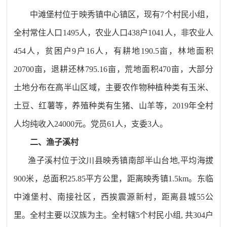
中滩堡村位于映秀镇中心镇区，现有
7
个村民小组，
全村常住人口
1495
人，农业人口
438
户
1041
人，非农业人
454
人，贫困户
9
户
16
人，有耕地
190.5
亩，林地面积
20700
亩，退耕还林
795.16
亩，荒地面积
470
亩，大部分
土地分布在高半山区域，主要农作物种植种类有玉米、
土豆、红薯等，养殖种类有生猪、山羊等，
2019
年全村
人均纯收入
24000
元。党员
61
人，支委
3
人。
二、
渔子溪村
渔子溪村位于汶川县映秀镇南部半山台地
,
平均海拔
900
米，总面积
25.85
平方公里，距离映秀镇
1.5km
。东临
中滩堡村、南接社区，西挨震源新村，距离县城
55
公
里。全村主要以汉族为主。全村辖
5
个村民小组
,
共
304
户