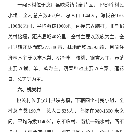
一碗水村位于汶川县映秀镇南部片区，下辖
4
个村民
小组，全村总户数
467
户、总人口
1044
人，海拔在
950-
1100
米之间，平均海拔
1000
米，南接东界脑村，北与桃
关村接壤，距离县城
40
公里，全村主要以汉族为主。全
村退耕还林面积
2773.86
亩，林地面积
2929.8
亩，目前经
济林木主要以丰水梨、桃母李、核桃、银杏为主，养殖
主要以猪、羊、鸡为主，蔬菜种植主要以白菜、莲花
白、莴笋等为主。
六、桃关村
桃关村位于汶川县映秀镇，下辖四个村民小组，全
村总户数
190
户、总人口
635
人，海拔在
980-1300
米之
间，平均海拔
1140
米，东不临村、南接一碗水村，西不