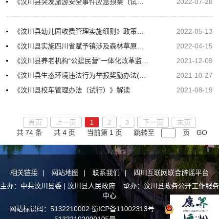
《汶川县突发旅游安全事件应急预案（试行）》政策解读
2022-07-28
《汶川县幼儿园收费管理实施细则》政策解读
2022-05-13
《汶川县实施四川省赋予镇涉及森林草原防火行政权力工作方案》政策解读
2022-04-15
《汶川县养老机构“公建民营”一体化改革监督管理制度》政策解读
2021-12-09
《汶川县生态环境违法行为举报奖励办法(试行)》解读
2021-10-27
《汶川县校车管理办法（试行）》解读
2021-08-19
首页
上一页
1
2
3
下一页
末页
共 74 条
共 4 页
当前第 1 页
跳转至
页
GO
相关链接
|
网站地图
|
联系我们
|
四川互联网联合辟谣平台
主办：中共汶川县委 | 汶川县人民政府 承办：汶川县政务公开工作服务
中心
网站标识码：5132210002
蜀ICP备11002313号
川公网安备