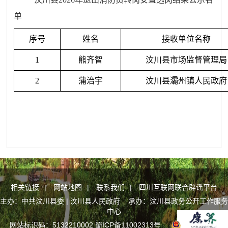
单
序号
姓名
接收单位名称
1
熊齐智
汶川县市场监督管理局
2
蒲治宇
汶川县灞州镇人民政府
相关链接
|
网站地图
|
联系我们
|
四川互联网联合辟谣平台
主办：中共汶川县委 | 汶川县人民政府 承办：汶川县政务公开工作服务
中心
网站标识码：5132210002
蜀ICP备11002313号
川公网安备