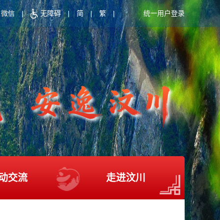
微信
|
无障碍
|
简
|
繁
|
统一用户登录
动交流
走进汶川