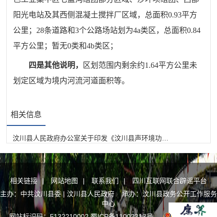
阳光电站及其西侧混凝土搅拌厂区域，总面积0.93平方
公里；28条道路和3个公路场站划为4a类区，总面积0.84
平方公里；暂无0类和4b类区；
四是其他说明，
区划范围内剩余约1.64平方公里未
划定区域为境内河流河道面积等。
相关信息
汶川县人民政府办公室关于印发《汶川县声环境功能区划分方案》的通知
相关链接
|
网站地图
|
联系我们
|
四川互联网联合辟谣平台
主办：中共汶川县委 | 汶川县人民政府 承办：汶川县政务公开工作服务
中心
网站标识码：5132210002
蜀ICP备11002313号
川公网安备