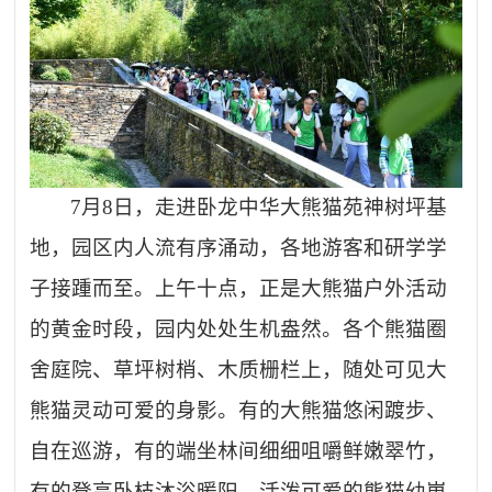
7月8日，走进卧龙中华大熊猫苑神树坪基
地，园区内人流有序涌动，各地游客和研学学
子接踵而至。上午十点，正是大熊猫户外活动
的黄金时段，园内处处生机盎然。各个熊猫圈
舍庭院、草坪树梢、木质栅栏上，随处可见大
熊猫灵动可爱的身影。有的大熊猫悠闲踱步、
自在巡游，有的端坐林间细细咀嚼鲜嫩翠竹，
有的登高卧枝沐浴暖阳，活泼可爱的熊猫幼崽