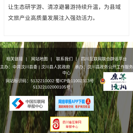
让生态研学游、清凉避暑游持续升温，为县域
文旅产业高质量发展注入强劲活力。
相关链接
|
网站地图
|
联系我们
|
四川互联网联合辟谣平台
主办：中共汶川县委 | 汶川县人民政府 承办：汶川县政务公开工作服务
中心
网站标识码：5132210002
蜀ICP备11002313号
川公网安备
51322102000105号