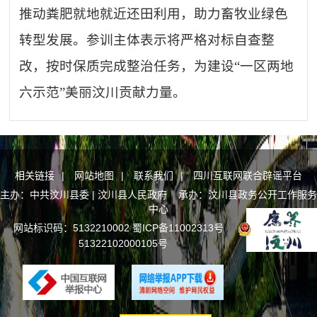
推动粪肥就地就近还田利用，助力畜牧业绿色
转型发展。参训主体表示将严格对标自查整
改，按时保质完成整治任务，为建设“一区两地
六示范”美丽汶川贡献力量。
相关链接
|
网站地图
|
联系我们
|
四川互联网联合辟谣平台
主办：中共汶川县委 | 汶川县人民政府 承办：汶川县政务公开工作服务
中心
网站标识码：5132210002
蜀ICP备11002313号
川公网安备
51322102000105号