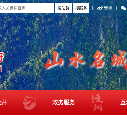
|
微博
|
公开
政务服务
互