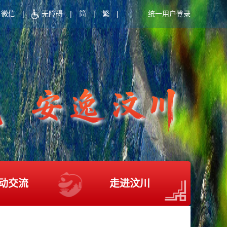
微信
|
无障碍
|
简
|
繁
|
统一用户登录
动交流
走进汶川