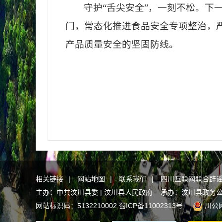
守护
“舌尖安全”，一刻不松。
门，常态化推进食品安全专项整治，
产品质量安全的坚固防线。
相关链接
|
网站地图
|
联系我们
|
四川互联网联合辟
主办：中共汶川县委 | 汶川县人民政府 承办：汶川县政务
网站标识码：5132210002
蜀ICP备11002313号
川公网安